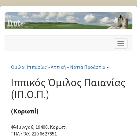
T
o
g
g
Όμιλοι Ιππασίας
»
Αττική – Νότια Προάστια
»
l
e
Ιππικός Όμιλος Παιανίας
n
a
(ΙΠ.Ο.Π.)
v
i
g
(Κορωπί)
a
t
Φλέμινγκ 6, 19400, Κορωπί
i
ΤΗΛ./FAX: 210 6627851
o